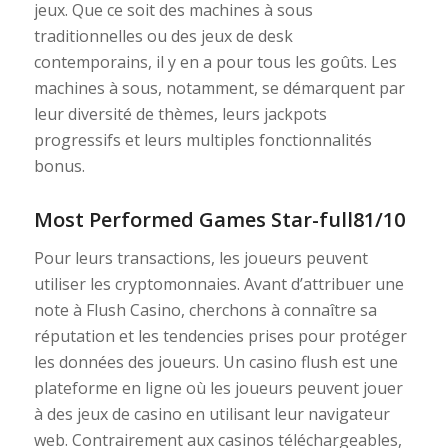
jeux. Que ce soit des machines à sous
traditionnelles ou des jeux de desk
contemporains, il y en a pour tous les goûts. Les
machines à sous, notamment, se démarquent par
leur diversité de thèmes, leurs jackpots
progressifs et leurs multiples fonctionnalités
bonus.
Most Performed Games Star-full81/10
Pour leurs transactions, les joueurs peuvent
utiliser les cryptomonnaies. Avant d’attribuer une
note à Flush Casino, cherchons à connaître sa
réputation et les tendencies prises pour protéger
les données des joueurs. Un casino flush est une
plateforme en ligne où les joueurs peuvent jouer
à des jeux de casino en utilisant leur navigateur
web. Contrairement aux casinos téléchargeables,