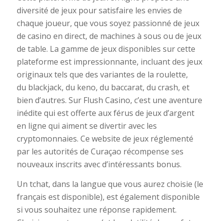
diversité de jeux pour satisfaire les envies de
chaque joueur, que vous soyez passionné de jeux
de casino en direct, de machines à sous ou de jeux
de table. La gamme de jeux disponibles sur cette
plateforme est impressionnante, incluant des jeux
originaux tels que des variantes de la roulette,
du blackjack, du keno, du baccarat, du crash, et
bien d’autres. Sur Flush Casino, c’est une aventure
inédite qui est offerte aux férus de jeux d’argent
en ligne qui aiment se divertir avec les
cryptomonnaies. Ce website de jeux réglementé
par les autorités de Curaçao récompense ses
nouveaux inscrits avec d’intéressants bonus.
Un tchat, dans la langue que vous aurez choisie (le
français est disponible), est également disponible
si vous souhaitez une réponse rapidement.