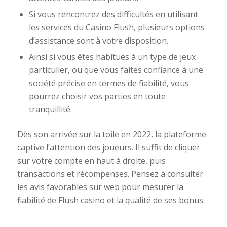
Si vous rencontrez des difficultés en utilisant
les services du Casino Flush, plusieurs options
d’assistance sont à votre disposition.
Ainsi si vous êtes habitués à un type de jeux
particulier, ou que vous faites confiance à une
société précise en termes de fiabilité, vous
pourrez choisir vos parties en toute
tranquillité.
Dès son arrivée sur la toile en 2022, la plateforme
captive l’attention des joueurs. Il suffit de cliquer
sur votre compte en haut à droite, puis
transactions et récompenses. Pensez à consulter
les avis favorables sur web pour mesurer la
fiabilité de Flush casino et la qualité de ses bonus.