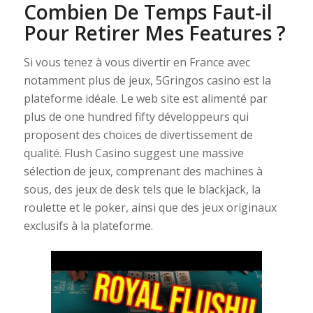
Combien De Temps Faut-il
Pour Retirer Mes Features ?
Si vous tenez à vous divertir en France avec
notamment plus de jeux, 5Gringos casino est la
plateforme idéale. Le web site est alimenté par
plus de one hundred fifty développeurs qui
proposent des choices de divertissement de
qualité. Flush Casino suggest une massive
sélection de jeux, comprenant des machines à
sous, des jeux de desk tels que le blackjack, la
roulette et le poker, ainsi que des jeux originaux
exclusifs à la plateforme.