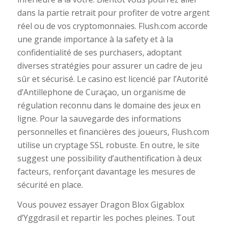
dans la partie retrait pour profiter de votre argent
réel ou de vos cryptomonnaies. Flush.com accorde
une grande importance à la safety et à la
confidentialité de ses purchasers, adoptant
diverses stratégies pour assurer un cadre de jeu
sûr et sécurisé. Le casino est licencié par l’Autorité
d’Antillephone de Curaçao, un organisme de
régulation reconnu dans le domaine des jeux en
ligne. Pour la sauvegarde des informations
personnelles et financières des joueurs, Flush.com
utilise un cryptage SSL robuste. En outre, le site
suggest une possibility d’authentification à deux
facteurs, renforçant davantage les mesures de
sécurité en place.
Vous pouvez essayer Dragon Blox Gigablox
d’Yggdrasil et repartir les poches pleines. Tout