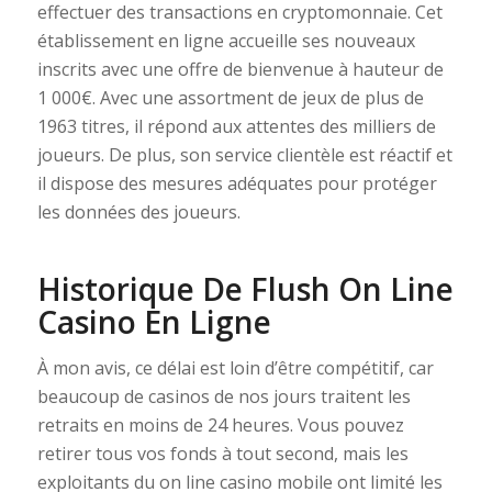
effectuer des transactions en cryptomonnaie. Cet
établissement en ligne accueille ses nouveaux
inscrits avec une offre de bienvenue à hauteur de
1 000€. Avec une assortment de jeux de plus de
1963 titres, il répond aux attentes des milliers de
joueurs. De plus, son service clientèle est réactif et
il dispose des mesures adéquates pour protéger
les données des joueurs.
Historique De Flush On Line
Casino En Ligne
À mon avis, ce délai est loin d’être compétitif, car
beaucoup de casinos de nos jours traitent les
retraits en moins de 24 heures. Vous pouvez
retirer tous vos fonds à tout second, mais les
exploitants du on line casino mobile ont limité les