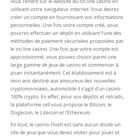
vous rendre sur le website du on line casino en
utilisant votre navigateur internet. Vous devrez
créer un compte en fournissant vos informations
personnelles. Une fois votre compte créé, vous
pourrez effectuer un dépôt en utilisant l’une des
méthodes de paiement sécurisées proposées par
le on line casino. Une fois que votre compte est
approvisionné, vous pouvez choisir parmi une
large gamme de jeux de casino et commencer à
jouer instantanément. Cet établissement est à
mon avis destiné aux amoureux des nouvelles
cryptomonnaies, automobile il s’agit d’un casino
100% crypto. En effet, pour vos dépôts et retraits,
la plateforme cell vous propose le Bitcoin, le
Dogecoin, le Litecoin et l’Ethereum.
En tout, le casino Flush est sans aucun doute un
site de jeux que vous devez visiter pour jouer et