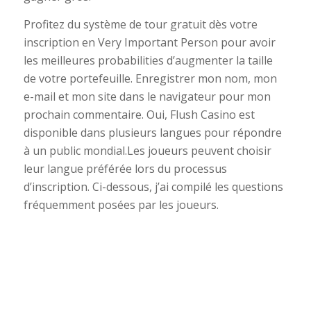
Profitez du système de tour gratuit dès votre
inscription en Very Important Person pour avoir
les meilleures probabilities d’augmenter la taille
de votre portefeuille. Enregistrer mon nom, mon
e-mail et mon site dans le navigateur pour mon
prochain commentaire. Oui, Flush Casino est
disponible dans plusieurs langues pour répondre
à un public mondial.Les joueurs peuvent choisir
leur langue préférée lors du processus
d’inscription. Ci-dessous, j’ai compilé les questions
fréquemment posées par les joueurs.