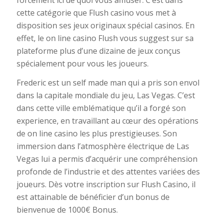
cette catégorie que Flush casino vous met à
disposition ses jeux originaux spécial casinos. En
effet, le on line casino Flush vous suggest sur sa
plateforme plus d’une dizaine de jeux conçus
spécialement pour vous les joueurs.
Frederic est un self made man qui a pris son envol
dans la capitale mondiale du jeu, Las Vegas. C’est
dans cette ville emblématique qu’il a forgé son
experience, en travaillant au cœur des opérations
de on line casino les plus prestigieuses. Son
immersion dans l’atmosphère électrique de Las
Vegas lui a permis d’acquérir une compréhension
profonde de l’industrie et des attentes variées des
joueurs. Dès votre inscription sur Flush Casino, il
est attainable de bénéficier d’un bonus de
bienvenue de 1000€ Bonus.