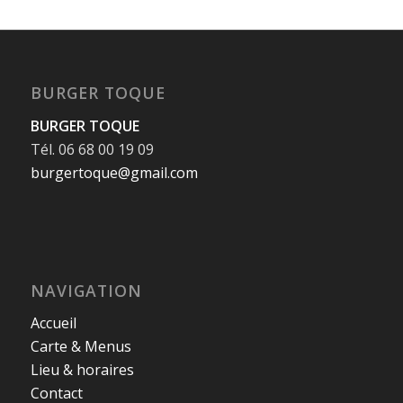
BURGER TOQUE
BURGER TOQUE
Tél. 06 68 00 19 09
burgertoque@gmail.com
NAVIGATION
Accueil
Carte & Menus
Lieu & horaires
Contact