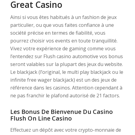
Great Casino
Ainsi si vous êtes habitués à un fashion de jeux
particulier, ou que vous faites confiance à une
société précise en termes de fiabilité, vous
pourrez choisir vos events en toute tranquillité.
Vivez votre expérience de gaming comme vous
l’entendez sur Flush casino automotive vos bonus
seront valables sur la plupart des jeux du website.
Le blackjack (l’original, le multi play blackjack ou le
infinite free wager blackjack) est un des jeux de
référence dans les casinos. Attention cependant à
ne pas franchir le plafond autorisé de 21 factors.
Les Bonus De Bienvenue Du Casino
Flush On Line Casino
Effectuez un dépôt avec votre crypto-monnaie de