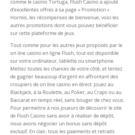
comme le casino Tortuga, Flush Casino a ajouté
d’excellentes offres à sa page « Promotion ».
Hormis, les récompenses de bienvenue, voici les
autres promotions dont vous pouvez bénéficier
sur cette plateforme de jeux.
Tout comme pour les autres jeux proposés par le
on line casino en ligne Flush, tout est disponible
sur votre ordinateur, tablette ou smartphone.
Mettez toutes les chances de votre côté, et tentez
de gagner beaucoup d’argent en affrontant des
croupiers de on line casino en direct. Jouez au
Blackjack, à la Roulette, au Poker, au Craps ou au
Baccarat en temps réel, sans bouger de chez vous.
Pour permettre à nos joueurs de découvrir le site
de Flush Casino sans avoir à réaliser de dépôt,
nous avons négocier un bonus sans dépôt
exclusif. En clair, tous les paiements et retraits