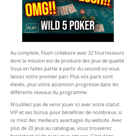
Au complete, Flush collabore avec 32 fournisseurs
dont la mission est de produire des jeux de qualité.
Vous en faites partie à partir du second où vous
lancez votre premier pari. Plus vos paris sont
élevés, plus votre ascension progresse dans les
différents niveaux du programme.
N’oubliez pas de venir jouer ici avec votre statut
VIP et ses bonus pour bénéficier de nombreux, si
ce n’est des meilleurs avantages du website. Avec
plus de 20 jeux au catalogue, vous trouverez
forcément ici de quoi vous amuser. C’est dans