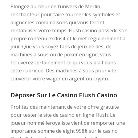
Plongez au cœur de l’univers de Merlin
l’enchanteur pour faire tourner les symboles et
aligner les combinaisons qui vous feront
rentabiliser votre temps. Flush casino possède son
propre contenu exclusif et le met régulièrement à
jour. Que vous soyez fans de jeux de dés, de
machines à sous ou de poker en ligne, vous
trouverez certainement ce qui vous plait dans
cette rubrique. Des machines à sous pour vite
convertir votre wager en argent ou crypto.
Déposer Sur Le Casino Flush Casino
Profitez dès maintenant de votre offre gratuite
pour tester le site de casino en ligne Flush. Le
joueur nommé leroyaliste vient de remporter une
importante somme de eight 958€ sur le casino