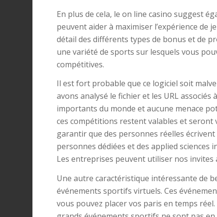
En plus de cela, le on line casino suggest 
peuvent aider à maximiser l’expérience de je
détail des différents types de bonus et de p
une variété de sports sur lesquels vous pou
compétitives.
Il est fort probable que ce logiciel soit malv
avons analysé le fichier et les URL associés
importants du monde et aucune menace potent
ces compétitions restent valables et seront v
garantir que des personnes réelles écrivent 
personnes dédiées et des applied sciences i
Les entreprises peuvent utiliser nos invites
Une autre caractéristique intéressante de bet
événements sportifs virtuels. Ces événemen
vous pouvez placer vos paris en temps réel.
grands événements sportifs ne sont pas en