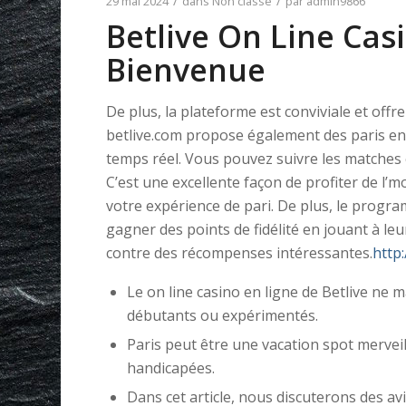
/
/
29 mai 2024
dans
Non classé
par
admin9866
Betlive On Line Cas
Bienvenue
De plus, la plateforme est conviviale et offre
betlive.com propose également des paris en d
temps réel. Vous pouvez suivre les matches e
C’est une excellente façon de profiter de l’
votre expérience de pari. De plus, le progra
gagner des points de fidélité en jouant à le
contre des récompenses intéressantes.
http
Le on line casino en ligne de Betlive ne m
débutants ou expérimentés.
Paris peut être une vacation spot mervei
handicapées.
Dans cet article, nous discuterons des av