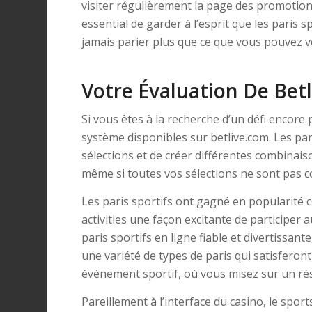
visiter régulièrement la page des promotions
essential de garder à l’esprit que les paris
jamais parier plus que ce que vous pouvez 
Votre Évaluation De Be
Si vous êtes à la recherche d’un défi encore 
système disponibles sur betlive.com. Les p
sélections et de créer différentes combinais
même si toutes vos sélections ne sont pas c
Les paris sportifs ont gagné en popularité 
activities une façon excitante de participer 
paris sportifs en ligne fiable et divertissant
une variété de types de paris qui satisferont 
événement sportif, où vous misez sur un rés
Pareillement à l’interface du casino, le sp